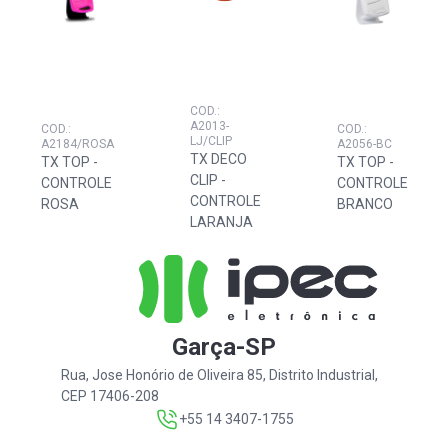
COD.:
A2013-
COD.:
COD.:
LJ/CLIP
A2184/ROSA
A2056-BC
TX DECO
TX TOP -
TX TOP -
CLIP -
CONTROLE
CONTROLE
CONTROLE
ROSA
BRANCO
LARANJA
Garça-SP
Rua, Jose Honório de Oliveira 85, Distrito Industrial,
CEP 17406-208
+55 14 3407-1755