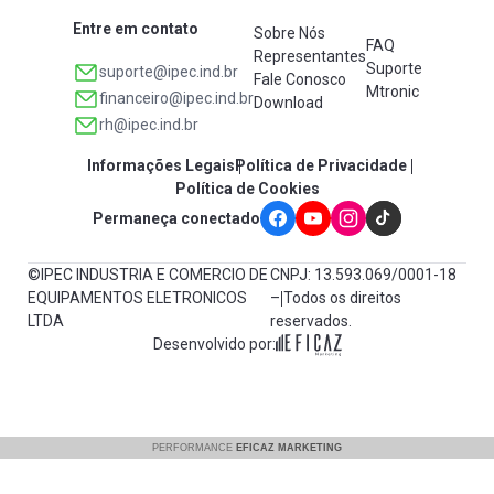
Entre em contato
Sobre Nós
FAQ
Representantes
Suporte
suporte@ipec.ind.br
Fale Conosco
Mtronic
financeiro@ipec.ind.br
Download
rh@ipec.ind.br
Informações Legais
Política de Privacidade
Política de Cookies
Permaneça conectado
©IPEC INDUSTRIA E COMERCIO DE
CNPJ: 13.593.069/0001-18
EQUIPAMENTOS ELETRONICOS
– Todos os direitos
LTDA
reservados.
Desenvolvido por: