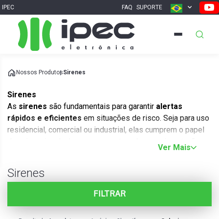
IPEC
FAQ
SUPORTE
Nossos Produtos
Sirenes
Sirenes
As
sirenes
são fundamentais para garantir
alertas
rápidos e eficientes
em situações de risco. Seja para uso
residencial, comercial ou industrial, elas cumprem o papel
de avisar visual e/ou sonoramente sobre movimentações
Ver Mais
suspeitas, invasões, incêndios ou outras emergências.
Essa
resposta imediata
é essencial para prevenir perdas
Sirenes
e proteger pessoas e patrimônios, sendo indispensável
para qualquer
sistema de segurança
.
FILTRAR
Na
IPEC
, você encontra modelos que unem tecnologia,
desempenho e durabilidade. As
sirenes audiovisuais
, por