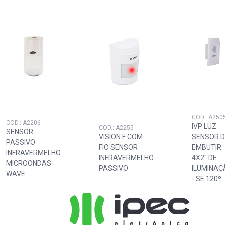
COD.: A250
COD.: A2206
IVP LUZ
COD.: A2255
SENSOR
VISION F COM
SENSOR D
PASSIVO
FIO SENSOR
EMBUTIR
INFRAVERMELHO
INFRAVERMELHO
4X2'' DE
MICROONDAS
PASSIVO
ILUMINAÇ
WAVE
- SE 120º