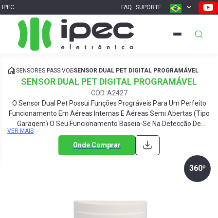
IPEC
FAQ
SUPORTE
SENSORES PASSIVOS
SENSOR DUAL PET DIGITAL PROGRAMÁVEL
SENSOR DUAL PET DIGITAL PROGRAMÁVEL
COD.:A2427
O Sensor Dual Pet Possui Funções Prográveis Para Um Perfeito
Funcionamento Em Aéreas Internas E Aéreas Semi Abertas (tipo
Garagem) O Seu Funcionamento Baseia-Se Na Detecção De
VER MAIS
Corpos Em Movimento Através De Raios Infravermelhos Passivos.
PET 40KG
Onde Comprar
360º