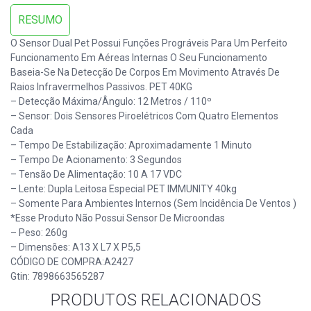
RESUMO
O Sensor Dual Pet Possui Funções Prográveis Para Um Perfeito
Funcionamento Em Aéreas Internas O Seu Funcionamento
Baseia-Se Na Detecção De Corpos Em Movimento Através De
Raios Infravermelhos Passivos. PET 40KG
– Detecção Máxima/ângulo: 12 Metros / 110º
– Sensor: Dois Sensores Piroelétricos Com Quatro Elementos
Cada
– Tempo De Estabilização: Aproximadamente 1 Minuto
– Tempo De Acionamento: 3 Segundos
– Tensão De Alimentação: 10 A 17 VDC
– Lente: Dupla Leitosa Especial PET IMMUNITY 40kg
– Somente Para Ambientes Internos (sem Incidência De Ventos )
*Esse Produto Não Possui Sensor De Microondas
– Peso: 260g
– Dimensões: A13 X L7 X P5,5
CÓDIGO DE COMPRA:A2427
Gtin: 7898663565287
PRODUTOS RELACIONADOS