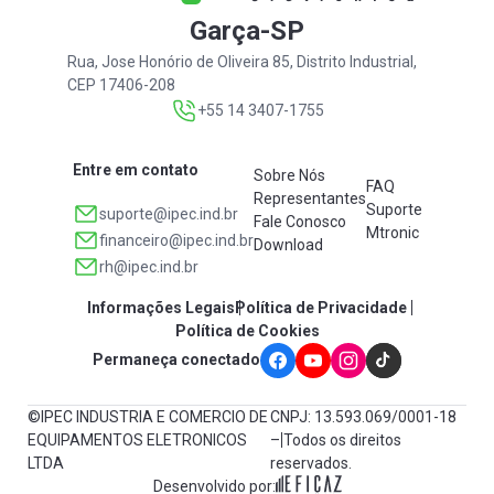
Garça-SP
Rua, Jose Honório de Oliveira 85, Distrito Industrial,
CEP 17406-208
+55 14 3407-1755
Entre em contato
Sobre Nós
FAQ
Representantes
Suporte
suporte@ipec.ind.br
Fale Conosco
Mtronic
financeiro@ipec.ind.br
Download
rh@ipec.ind.br
Informações Legais
Política de Privacidade
Política de Cookies
Permaneça conectado
©IPEC INDUSTRIA E COMERCIO DE
CNPJ: 13.593.069/0001-18
EQUIPAMENTOS ELETRONICOS
– Todos os direitos
LTDA
reservados.
Desenvolvido por: