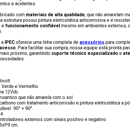
ntos e acidentes.
abricado com 
materiais de alta qualidade
, que não amarelam m
a estrutura possui 
pintura eletrostática anticorrosiva e é resisten
 
e
 funcionamento confiável
 mesmo em ambientes externos, on
.
, a
 IPEC
 oferece uma linha completa de 
acessórios
 para comple
 acesso
. Para facilitar sua compra, nossa equipe está pronta para
mais próximo, garantindo 
suporte técnico especializado
 e 
at
ecessidades.
ivolt.
 – Verde e Vermelho.
rna 12Vdc.
risantico que não amarela com o sol.
arbono com tratamento anticorrosão e pintura eletrostática a pó
lável  90° + 90°.
4.
troladores externos com sinais positivo e negativo.
5xP9 cm.