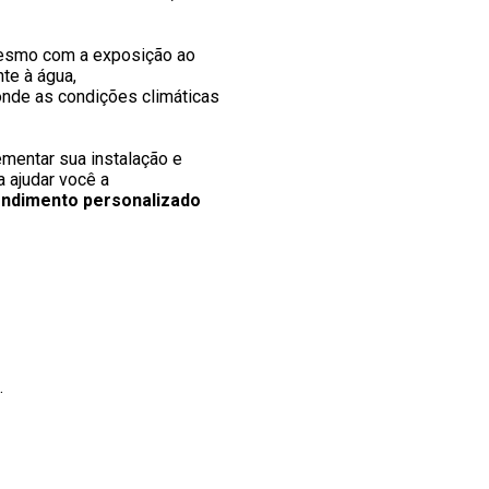
esmo com a exposição ao 

te à água, 

de as condições climáticas

mentar sua instalação e 

 ajudar você a 

endimento personalizado
.