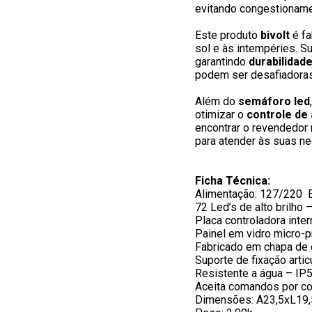
evitando congestioname
Este produto 
bivolt
 é f
sol e às intempéries. Su
garantindo 
durabilidade
podem ser desafiadoras
Além do 
semáforo led
otimizar o
 controle de
encontrar o revendedor 
para atender às suas n
Ficha Técnica:
Alimentação: 127/220  B
72 Led’s de alto brilho
Placa controladora inte
Painel em vidro micro-p
Fabricado em chapa de c
Suporte de fixação articu
Resistente a água – IP5
Aceita comandos por con
Dimensões: A23,5xL19,