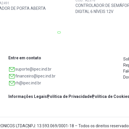
COD.: A2376
 A2491
CONTROLADOR DE SEMÁFO
CADOR DE PORTA ABERTA
DIGITAL 6 NÍVEIS 12V
Entre em contato
So
Re
suporte@ipec.ind.br
Fa
financeiro@ipec.ind.br
Do
rh@ipec.ind.br
Informações Legais
Política de Privacidade
Política de Cookie
RONICOS LTDA
CNPJ: 13.593.069/0001-18 – Todos os direitos reservado