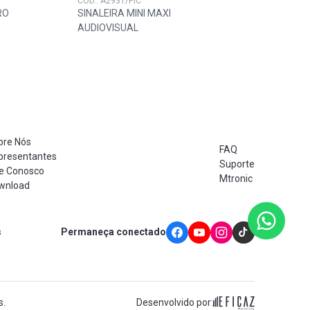
COD.: A2931/PIC
COD.: 
RO
SINALEIRA MINI MAXI
SINA
AUDIOVISUAL
MULT
bre Nós
FAQ
presentantes
Suporte
le Conosco
Mtronic
wnload
s
Permaneça conectado
s.
Desenvolvido por: