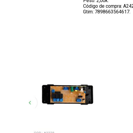
Peso: 2,00k.
Código de compra: A24
Gtim: 7898663564617.