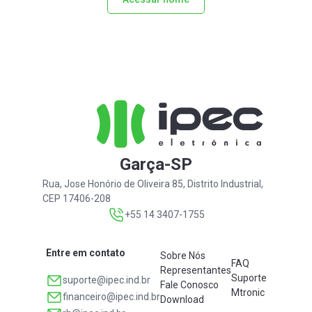
Garça-SP
Rua, Jose Honório de Oliveira 85, Distrito Industrial,
CEP 17406-208
+55 14 3407-1755
Entre em contato
Sobre Nós
FAQ
Representantes
Suporte
suporte@ipec.ind.br
Fale Conosco
Mtronic
financeiro@ipec.ind.br
Download