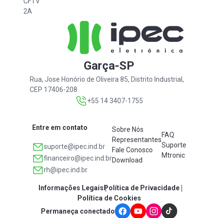
CFTV
2A
Garça-SP
Rua, Jose Honório de Oliveira 85, Distrito Industrial,
CEP 17406-208
+55 14 3407-1755
Entre em contato
Sobre Nós
FAQ
Representantes
Suporte
suporte@ipec.ind.br
Fale Conosco
Mtronic
financeiro@ipec.ind.br
Download
rh@ipec.ind.br
Informações Legais
Política de Privacidade
Política de Cookies
Permaneça conectado