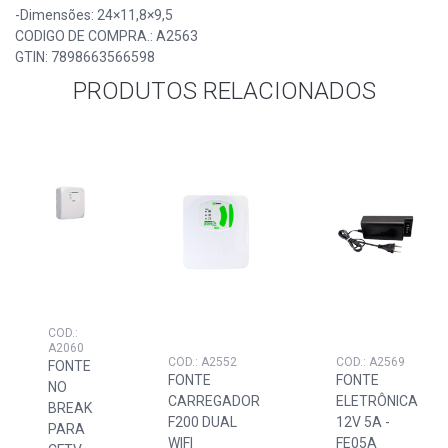
-Dimensões: 24×11,8×9,5
CODIGO DE COMPRA.: A2563
GTIN: 7898663566598
PRODUTOS RELACIONADOS
COD.:
A2060
COD.: A2552
COD.: A2569
FONTE
FONTE
FONTE
NO
CARREGADOR
ELETRÔNICA
BREAK
F200 DUAL
12V 5A -
PARA
WIFI
FE05A