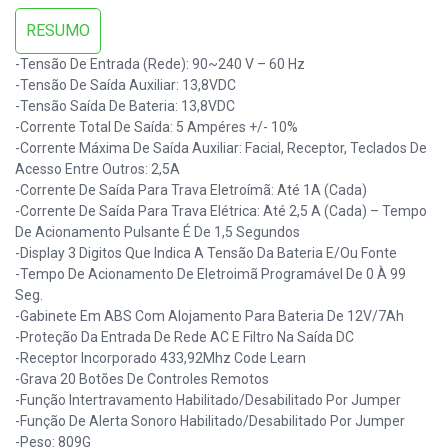
RESUMO
-Tensão De Entrada (rede): 90~240 V – 60 Hz
-Tensão De Saída Auxiliar: 13,8VDC
-Tensão Saída De Bateria: 13,8VDC
-Corrente Total De Saída: 5 Ampéres +/- 10%
-Corrente Máxima De Saída Auxiliar: Facial, Receptor, Teclados De
Acesso Entre Outros: 2,5A
-Corrente De Saída Para Trava Eletroímã: Até 1A (cada)
-Corrente De Saída Para Trava Elétrica: Até 2,5 A (cada) – Tempo
De Acionamento Pulsante É De 1,5 Segundos
-Display 3 Digitos Que Indica A Tensão Da Bateria E/ou Fonte
-Tempo De Acionamento De Eletroimã Programável De 0 À 99
Seg.
-Gabinete Em ABS Com Alojamento Para Bateria De 12V/7Ah
-Proteção Da Entrada De Rede AC E Filtro Na Saída DC
-Receptor Incorporado 433,92Mhz Code Learn
-Grava 20 Botões De Controles Remotos
-Função Intertravamento Habilitado/desabilitado Por Jumper
-Função De Alerta Sonoro Habilitado/desabilitado Por Jumper
-Peso: 809G