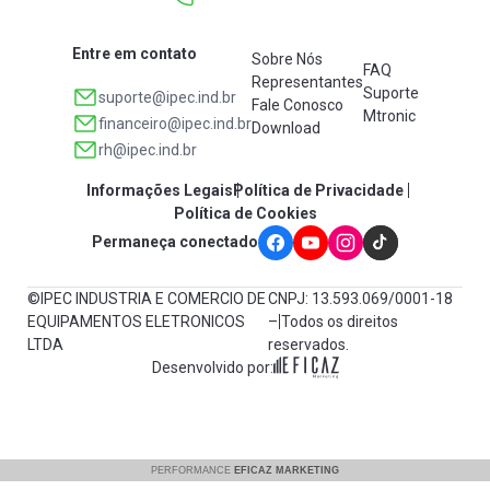
Entre em contato
Sobre Nós
FAQ
Representantes
Suporte
suporte@ipec.ind.br
Fale Conosco
Mtronic
financeiro@ipec.ind.br
Download
rh@ipec.ind.br
Informações Legais
Política de Privacidade
Política de Cookies
Permaneça conectado
©IPEC INDUSTRIA E COMERCIO DE
CNPJ: 13.593.069/0001-18
EQUIPAMENTOS ELETRONICOS
– Todos os direitos
LTDA
reservados.
Desenvolvido por: