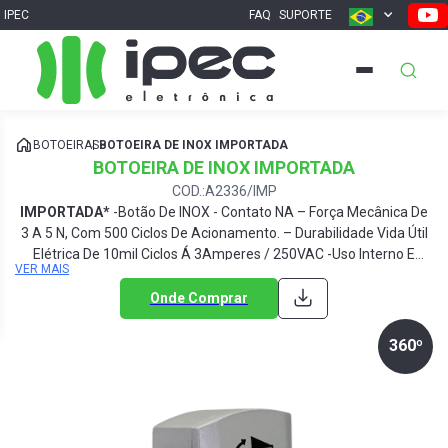
IPEC
FAQ
SUPORTE
BOTOEIRAS
BOTOEIRA DE INOX IMPORTADA
BOTOEIRA DE INOX IMPORTADA
COD.:A2336/IMP
IMPORTADA*
-Botão De INOX - Contato NA – Força Mecânica De
3 A 5 N, Com 500 Ciclos De Acionamento. – Durabilidade Vida Útil
Elétrica De 10mil Ciclos Á 3Amperes / 250VAC -Uso Interno E
VER MAIS
Externo -Gabinete Injetado Em Liga De Alumínio -Resistente A
Intempéries (Sol, Chuva, Etc.) -Dimensões:A7,5 X L3,00 X P3,00
Onde Comprar
Cm -Peso:100g CODIGO DE COMPRA:
A2336/IMP
GTIN:
7898663565430
360º