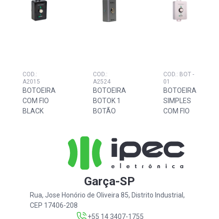
COD.:
COD.:
COD.: BOT -
A2015
A2524
01
BOTOEIRA
BOTOEIRA
BOTOEIRA
COM FIO
BOTOK 1
SIMPLES
BLACK
BOTÃO
COM FIO
Garça-SP
Rua, Jose Honório de Oliveira 85, Distrito Industrial,
CEP 17406-208
+55 14 3407-1755