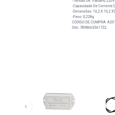
-Tensão De Trabalho 220V
-Capacidade De Corrente 
-Dimensões: 10,2 X 10,2 X
-Peso: 0,228g
CÓDIGO DE COMPRA: A20
Gtin: 7898663561722