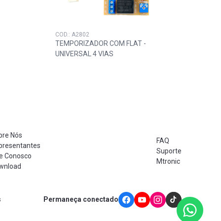
COD.: A2802
COD.: 
TEMPORIZADOR COM FLAT -
MICR
UNIVERSAL 4 VIAS
CFTV
bre Nós
FAQ
presentantes
Suporte
le Conosco
Mtronic
wnload
s
Permaneça conectado