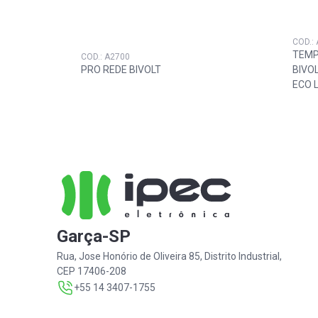
COD.:
TEMP
COD.: A2700
PRO REDE BIVOLT
BIVO
ECO 
Garça-SP
Rua, Jose Honório de Oliveira 85, Distrito Industrial,
CEP 17406-208
+55 14 3407-1755