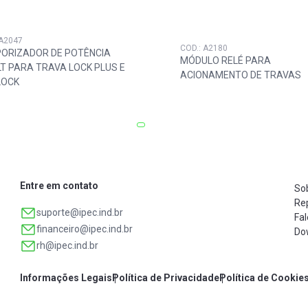
 A2047
COD.: A2180
ORIZADOR DE POTÊNCIA
MÓDULO RELÉ PARA
LT PARA TRAVA LOCK PLUS E
ACIONAMENTO DE TRAVAS
LOCK
Entre em contato
So
Re
suporte@ipec.ind.br
Fa
financeiro@ipec.ind.br
Do
rh@ipec.ind.br
Informações Legais
Política de Privacidade
Política de Cookie